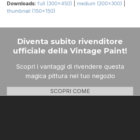
Downloads
:
full (300x450)
|
medium (200x300)
|
thumbnail (150x150)
Diventa subito rivenditore
ufficiale della Vintage Paint!
Scopri i vantaggi di rivendere questa
magica pittura nel tuo negozio
SCOPRI COME