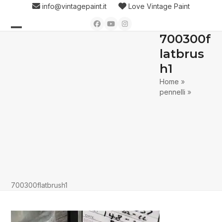
Skip
info@vintagepaint.it
Love Vintage Paint
to
Facebook
YouTube
Instagram
content
700300f
Open
Close
latbrus
mobile
mobile
h1
menu
menu
Home
»
pennelli
»
700300flatbrush1