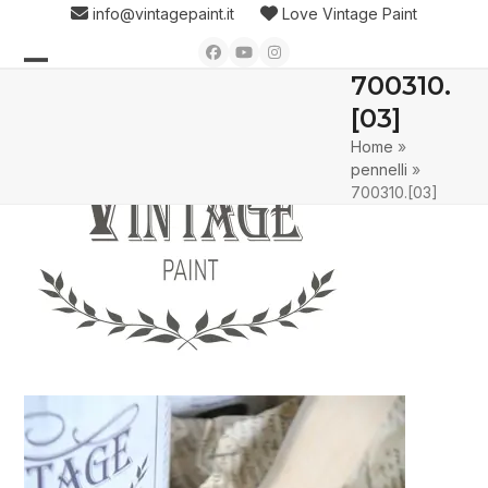
Skip
info@vintagepaint.it
Love Vintage Paint
to
Facebook
YouTube
Instagram
content
700310.
Open
Close
[03]
mobile
mobile
Home
»
menu
menu
pennelli
»
700310.[03]