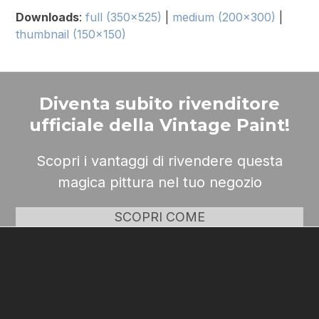
Downloads
:
full (350x525)
|
medium (200x300)
|
thumbnail (150x150)
Diventa subito rivenditore
ufficiale della Vintage Paint!
Scopri i vantaggi di rivendere questa
magica pittura nel tuo negozio
SCOPRI COME