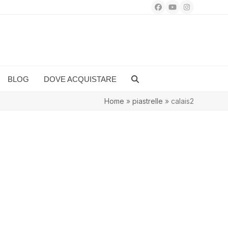
Facebook
YouTube
Instagram
BLOG
DOVE ACQUISTARE
Home
»
piastrelle
»
calais2