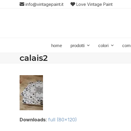
Skip
info@vintagepaint.it
Love Vintage Paint
to
content
home
prodotti
colori
com
calais2
Downloads
:
full (80x120)