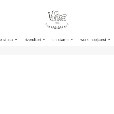
e si usa
rivenditori
chi siamo
workshop|corsi