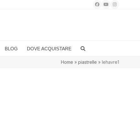
Facebook
YouTube
Instagram
BLOG
DOVE ACQUISTARE
Home
»
piastrelle
»
lehavre1