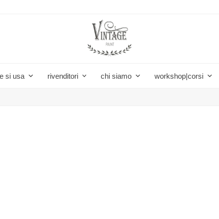
e si usa
rivenditori
chi siamo
workshop|corsi