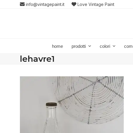
Skip
info@vintagepaint.it
Love Vintage Paint
to
content
home
prodotti
colori
com
lehavre1