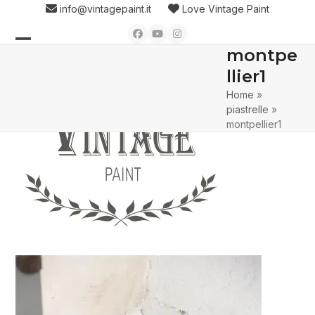
Skip
info@vintagepaint.it
Love Vintage Paint
to
Facebook
YouTube
Instagram
content
montpe
Open
Close
llier1
mobile
mobile
Home
»
menu
menu
piastrelle
»
montpellier1