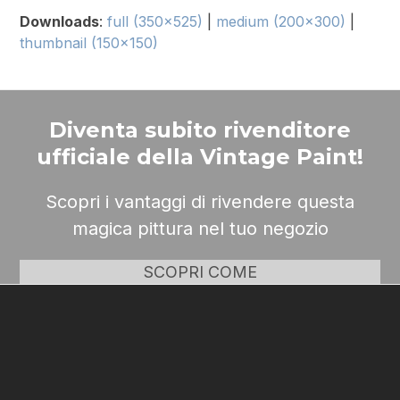
Downloads
:
full (350x525)
|
medium (200x300)
|
thumbnail (150x150)
Diventa subito rivenditore
ufficiale della Vintage Paint!
Scopri i vantaggi di rivendere questa
magica pittura nel tuo negozio
SCOPRI COME