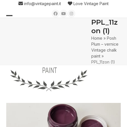
Skip
info@vintagepaint.it
Love Vintage Paint
to
Facebook
YouTube
Instagram
content
PPL_11z
Open
Close
on (1)
mobile
mobile
Home
»
Posh
menu
menu
Plum – vernice
Vintage chalk
paint
»
PPL_11zon (1)