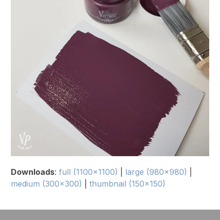
Downloads
:
full (1100x1100)
|
large (980x980)
|
medium (300x300)
|
thumbnail (150x150)