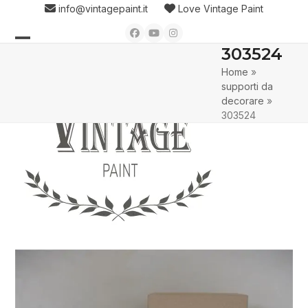
Skip
info@vintagepaint.it
Love Vintage Paint
to
Facebook
YouTube
Instagram
content
303524
Open
Close
Home
»
mobile
mobile
supporti da
menu
menu
decorare
»
303524