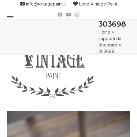
Skip
info@vintagepaint.it
Love Vintage Paint
to
Facebook
YouTube
Instagram
content
303698
Open
Close
Home
»
mobile
mobile
supporti da
menu
menu
decorare
»
303698