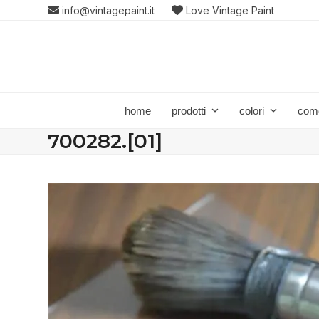
Skip
info@vintagepaint.it
Love Vintage Paint
to
content
home
prodotti
colori
com
700282.[01]