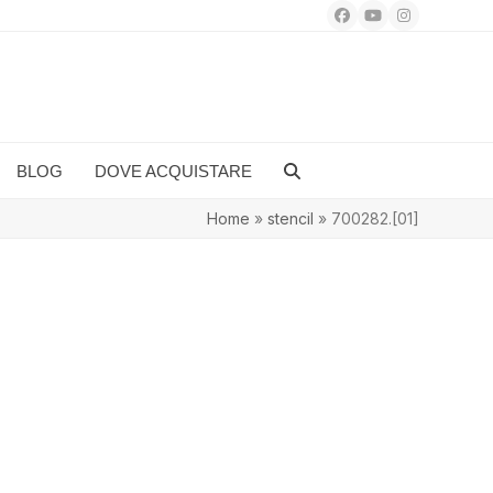
Facebook
YouTube
Instagram
BLOG
DOVE ACQUISTARE
Home
»
stencil
»
700282.[01]