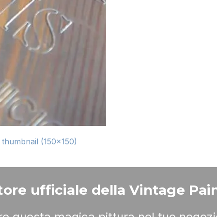
|
thumbnail (150x150)
ore ufficiale della Vintage Pain
ere questa magica pittura nel tuo negozi