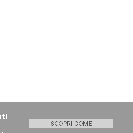
t!
SCOPRI COME
o