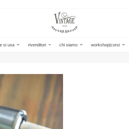
e si usa
rivenditori
chi siamo
workshop|corsi