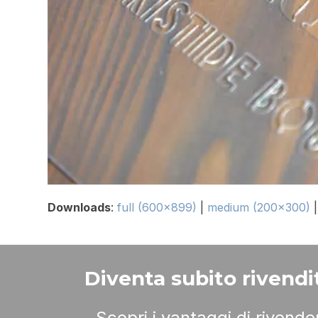
Downloads
:
full (600x899)
|
medium (200x300)
Diventa subito rivendit
Scopri i vantaggi di rivend