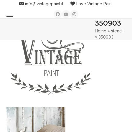
Skip
info@vintagepaint.it
Love Vintage Paint
to
Facebook
YouTube
Instagram
content
350903
Open
Close
Home
»
stencil
mobile
mobile
»
350903
menu
menu