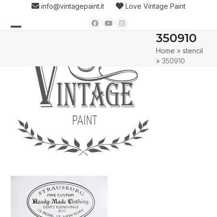
Skip
info@vintagepaint.it
Love Vintage Paint
to
Facebook
YouTube
Instagram
content
350910
Open
Close
Home
»
stencil
mobile
mobile
»
350910
menu
menu