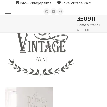
Skip
info@vintagepaint.it
Love Vintage Paint
to
Facebook
YouTube
Instagram
content
350911
Open
Close
Home
»
stencil
mobile
mobile
»
350911
menu
menu