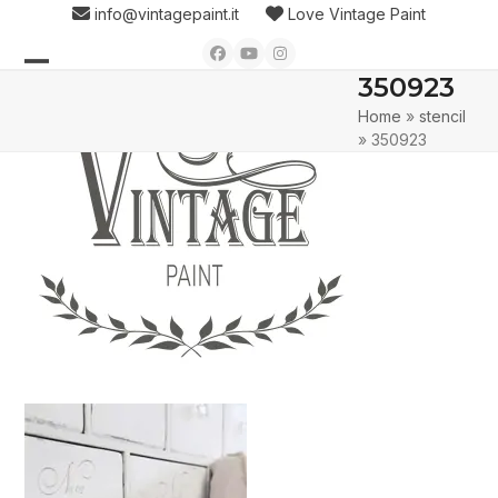
Skip
info@vintagepaint.it
Love Vintage Paint
to
Facebook
YouTube
Instagram
content
350923
Open
Close
Home
»
stencil
mobile
mobile
»
350923
menu
menu