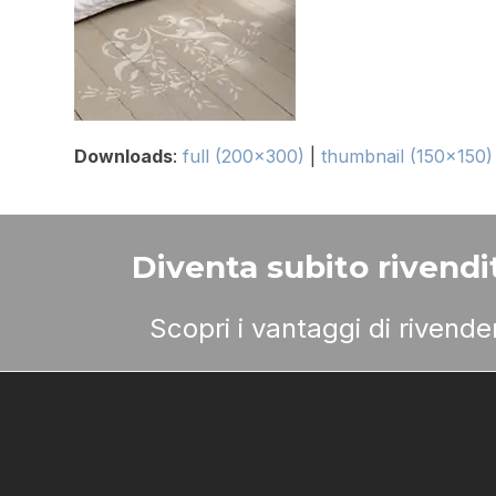
Downloads
:
full (200x300)
|
thumbnail (150x150)
Diventa subito rivendit
Scopri i vantaggi di rivend