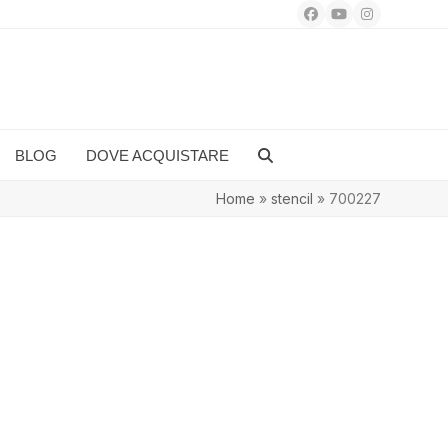
Facebook
YouTube
Instagram
BLOG
DOVE ACQUISTARE
Home
»
stencil
»
700227