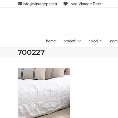
Skip
info@vintagepaint.it
Love Vintage Paint
to
content
home
prodotti
colori
com
700227