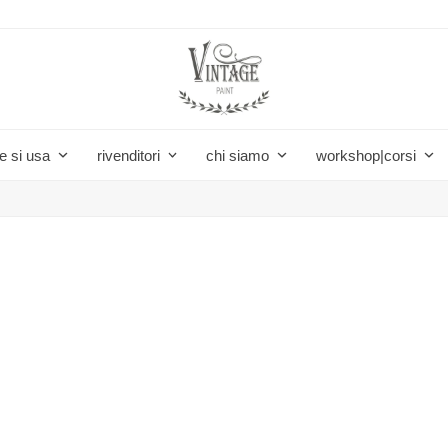
e si usa
rivenditori
chi siamo
workshop|corsi