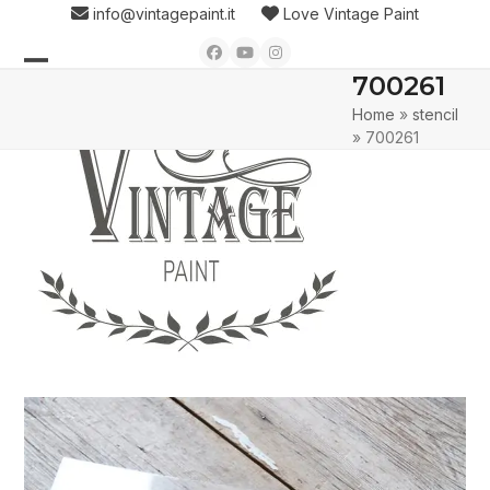
Skip
info@vintagepaint.it
Love Vintage Paint
to
Facebook
YouTube
Instagram
content
700261
Open
Close
Home
»
stencil
mobile
mobile
»
700261
menu
menu