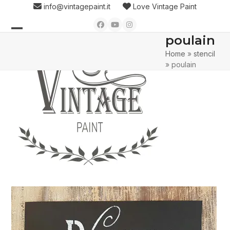
Skip
info@vintagepaint.it
Love Vintage Paint
to
Facebook
YouTube
Instagram
content
poulain
Open
Close
Home
»
stencil
mobile
mobile
»
poulain
menu
menu