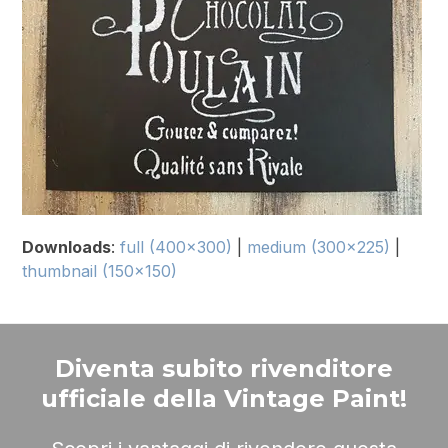
Downloads
:
full (400x300)
|
medium (300x225)
|
thumbnail (150x150)
Diventa subito rivenditore
ufficiale della Vintage Paint!