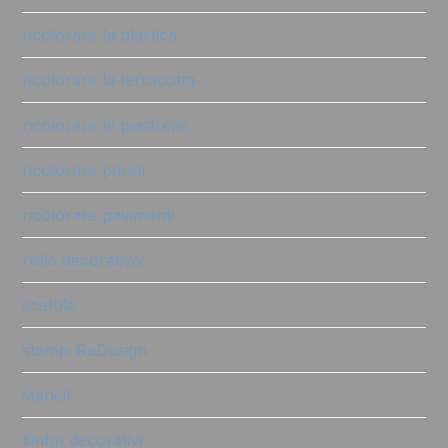
ricolorare la plastica
ricolorare la terracotta
ricolorare le piastrelle
ricolorare pareti
ricolorare pavimenti
rullo decorativo
scatole
stampi ReDesign
stencil
timbri decorativi