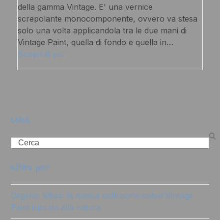
della gamma Vintage. E' una vernice
screpolante monocomponente, ovvero va stesa
solo una volta applicandola tra le due mani di
Vintage Paint, quella di fondo e quella in…
Scopri di più
cerca
Search
ultimi post
Organic Vibes: la nuova collezione colori Vintage
Paint ispirata alla natura