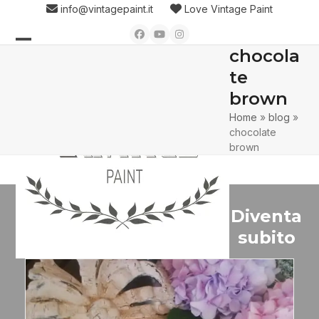
Skip
info@vintagepaint.it
Love Vintage Paint
to
Facebook
YouTube
Instagram
content
chocola
Open
Close
te
mobile
mobile
brown
menu
menu
Home
»
blog
»
chocolate
brown
Diventa
subito