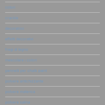
colori
crackle
decoratrici
effetti decorativi
fregi di legno
mescolare i colori
pennelli per chalk paint
polvere antichizzante
polvere materica
polvere salina