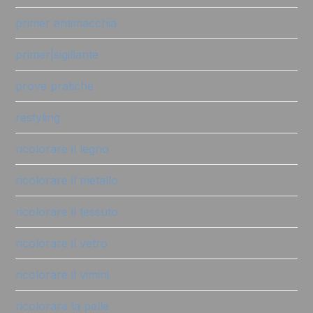
primer antimacchia
primer|sigillante
prove pratiche
restyling
ricolorare il legno
ricolorare il metallo
ricolorare il tessuto
ricolorare il vetro
ricolorare il vimini
ricolorare la pelle