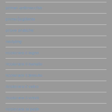
primer antimacchia
primer|sigillante
prove pratiche
restyling
ricolorare il legno
ricolorare il metallo
ricolorare il tessuto
ricolorare il vetro
ricolorare il vimini
ricolorare la pelle