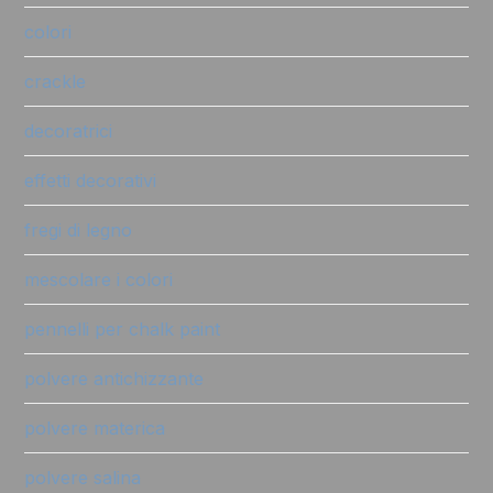
colori
crackle
decoratrici
effetti decorativi
fregi di legno
mescolare i colori
pennelli per chalk paint
polvere antichizzante
polvere materica
polvere salina