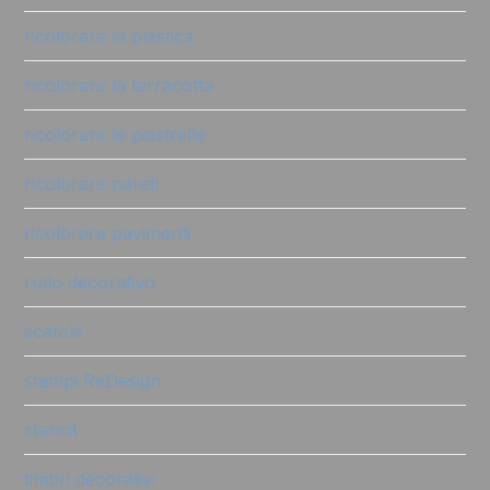
ricolorare la plastica
ricolorare la terracotta
ricolorare le piastrelle
ricolorare pareti
ricolorare pavimenti
rullo decorativo
scatole
stampi ReDesign
stencil
timbri decorativi