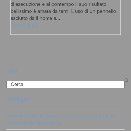
di esecuzione e al contempo il suo risultato
bellissimo è amata da tanti. L'uso di un pennello
asciutto dà il nome a…
Scopri di più
cerca
Search
ultimi post
Organic Vibes: la nuova collezione colori Vintage
Paint ispirata alla natura