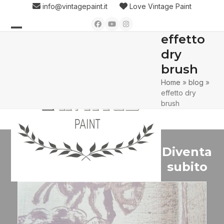
Skip
info@vintagepaint.it
Love Vintage Paint
to
Facebook
YouTube
Instagram
content
effetto
Open
Close
dry
mobile
mobile
brush
menu
menu
Home
»
blog
»
effetto dry
brush
Diventa
subito