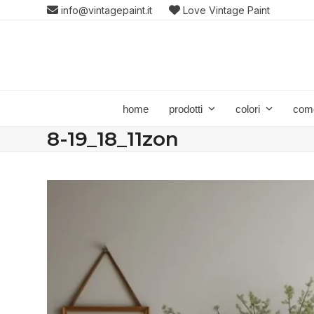
Skip
info@vintagepaint.it
Love Vintage Paint
to
content
home
prodotti
colori
com
8-19_18_11zon