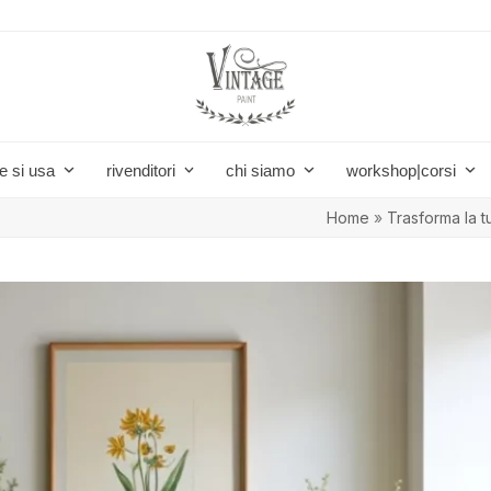
e si usa
rivenditori
chi siamo
workshop|corsi
Home
»
Trasforma la tu