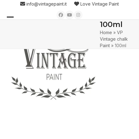
Skip
info@vintagepaint.it
Love Vintage Paint
to
Facebook
YouTube
Instagram
content
100ml
Open
Close
Home
»
VP
mobile
mobile
Vintage chalk
menu
menu
Paint
»
100ml