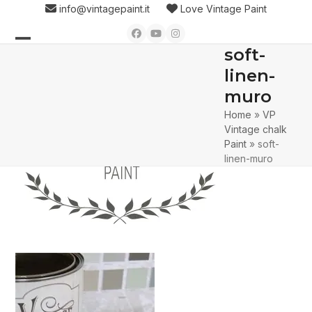
Skip
info@vintagepaint.it
Love Vintage Paint
to
Facebook
YouTube
Instagram
content
soft-
Open
Close
linen-
mobile
mobile
muro
menu
menu
Home
»
VP
Vintage chalk
Paint
»
soft-
linen-muro