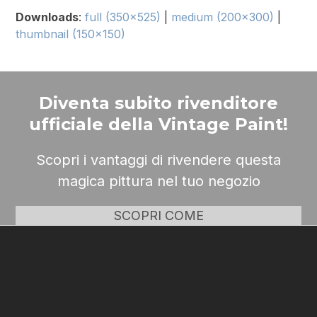
Downloads
:
full (350x525)
|
medium (200x300)
|
thumbnail (150x150)
Diventa subito rivenditore
ufficiale della Vintage Paint!
Scopri i vantaggi di rivendere questa
magica pittura nel tuo negozio
SCOPRI COME