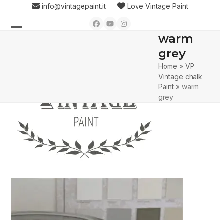
Skip
info@vintagepaint.it
Love Vintage Paint
to
Facebook
YouTube
Instagram
content
warm
Open
Close
grey
mobile
mobile
Home
»
VP
menu
menu
Vintage chalk
Paint
»
warm
grey