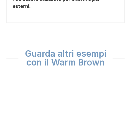
esterni.
Guarda altri esempi
con il Warm Brown
Use
the
left
and
right
arrow
keys