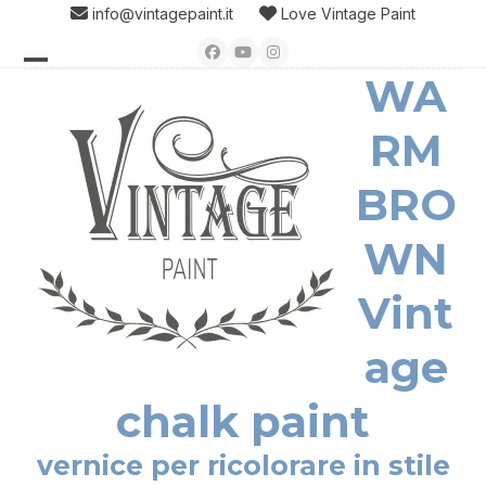
Skip
info@vintagepaint.it
Love Vintage Paint
to
Facebook
YouTube
Instagram
content
WA
Open
Close
mobile
mobile
RM
menu
menu
BRO
WN
Vint
age
chalk paint
vernice per ricolorare in stile