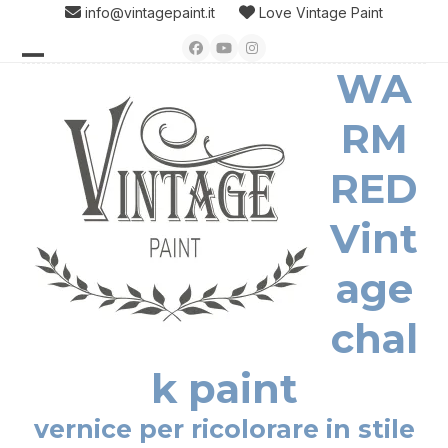
Skip
info@vintagepaint.it
Love Vintage Paint
to
Facebook
YouTube
Instagram
content
WA
Open
Close
mobile
mobile
RM
menu
menu
RED
Vint
age
chal
k paint
vernice per ricolorare in stile