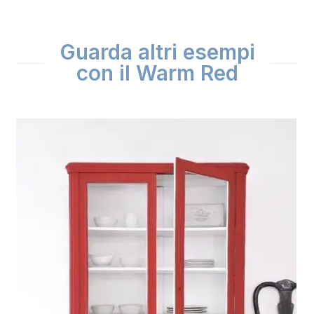
Guarda altri esempi
con il Warm Red
Use
the
left
and
right
arrow
keys
to
access
the
carousel
navigation