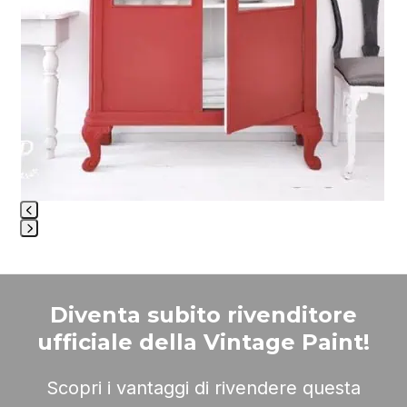
buttons
Press
escape
to
Diventa subito rivenditore
go
to
ufficiale della Vintage Paint!
the
first
Scopri i vantaggi di rivendere questa
slide