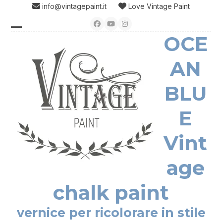
Skip
info@vintagepaint.it
Love Vintage Paint
to
Facebook
YouTube
Instagram
content
OCE
Open
Close
mobile
mobile
AN
menu
menu
BLU
E
Vint
age
chalk paint
vernice per ricolorare in stile