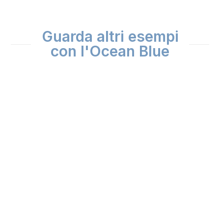
Guarda altri esempi
con l'Ocean Blue
Use
the
left
and
right
arrow
keys
to
access
the
carousel
navigation