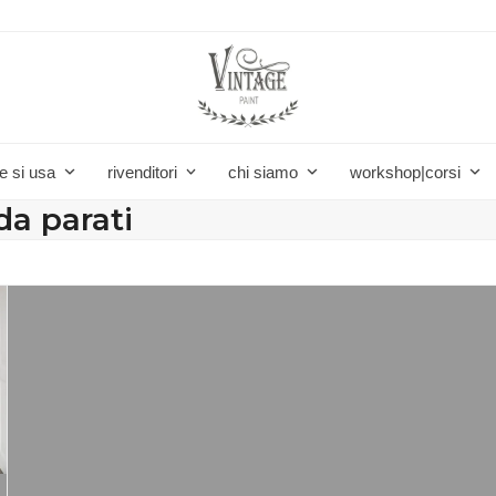
e si usa
rivenditori
chi siamo
workshop|corsi
da parati