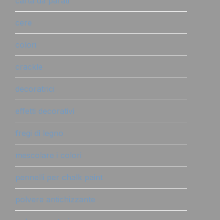
carta da parati
cere
colori
crackle
decoratrici
effetti decorativi
fregi di legno
mescolare i colori
pennelli per chalk paint
polvere antichizzante