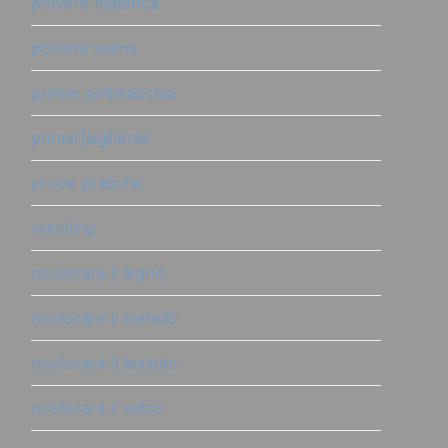
polvere materica
polvere salina
primer antimacchia
primer|sigillante
prove pratiche
restyling
ricolorare il legno
ricolorare il metallo
ricolorare il tessuto
ricolorare il vetro