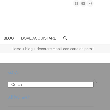
Facebook
YouTube
Instagram
BLOG
DOVE ACQUISTARE
Home
»
blog
»
decorare mobili con carta da parati
cerca
Search
ultimi post