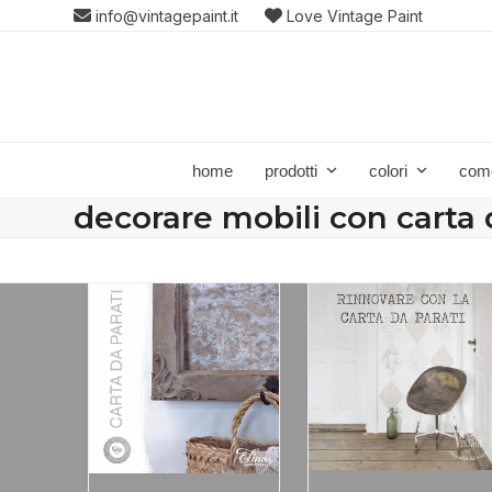
Skip
info@vintagepaint.it
Love Vintage Paint
to
content
home
prodotti
colori
com
decorare mobili con carta 