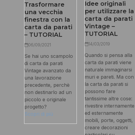
Idee originali
Trasformare
per utilizzare la
una vecchia
carta da parati
finestra con la
Vintage –
carta da parati
TUTORIAL
– TUTORIAL
14/03/2019
06/09/2021
Quando si pensa alla
Se hai uno scampolo
carta da parati viene
di carta da parati
naturale immaginarsi
Vintage avanzato da
muri e pareti. Ma con
una lavorazione
la carta da parati si
precedente, perchè
possono fare
non destinarlo ad un
tantissime altre cose:
piccolo e originale
rivestire internamente
progetto?
ed esternamente
Scopri di più
mobili, porte, oggetti,
creare decorazioni
particolari su