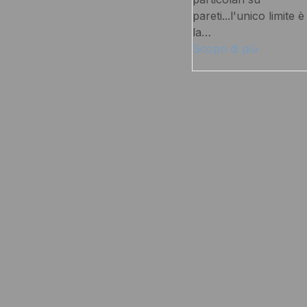
pareti...l'unico limite è
la…
Scopri di più