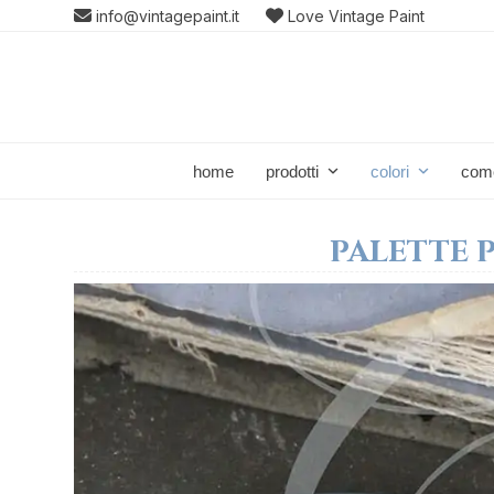
Skip
info@vintagepaint.it
Love Vintage Paint
to
content
home
prodotti
colori
com
PALETTE 