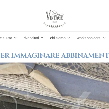
e si usa
rivenditori
chi siamo
workshop|corsi
PER IMMAGINARE ABBINAMENTI