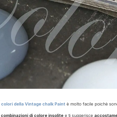
i
colori della Vintage chalk Paint
è molto facile poichè son
e
combinazioni di colore insolite
e ti suggerisce
accostame