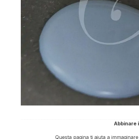
Abbinare 
Questa pagina ti aiuta a immaginar