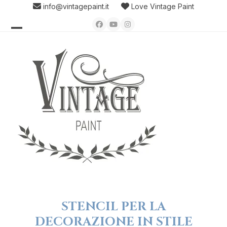
Skip
info@vintagepaint.it
Love Vintage Paint
to
Facebook
YouTube
Instagram
content
Open
Close
mobile
mobile
menu
menu
STENCIL PER LA
DECORAZIONE IN STILE