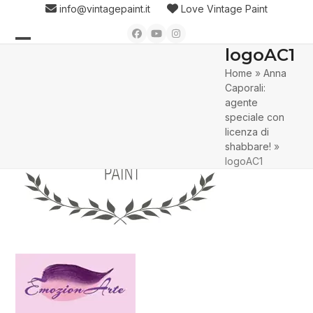
Skip
info@vintagepaint.it
Love Vintage Paint
to
Facebook
YouTube
Instagram
content
logoAC1
Open
Close
Home
»
Anna
mobile
mobile
Caporali:
menu
menu
agente
speciale con
licenza di
shabbare!
»
logoAC1