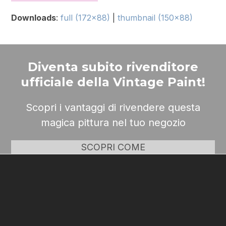
Downloads
:
full (172x88)
|
thumbnail (150x88)
Diventa subito rivenditore
ufficiale della Vintage Paint!
Scopri i vantaggi di rivendere questa
magica pittura nel tuo negozio
SCOPRI COME