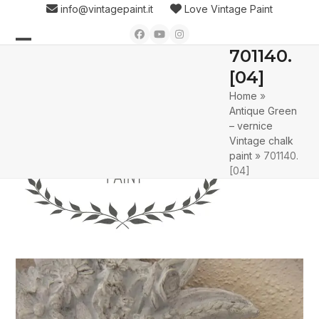
Skip
info@vintagepaint.it
Love Vintage Paint
to
Facebook
YouTube
Instagram
content
701140.
Open
Close
[04]
mobile
mobile
Home
»
menu
menu
Antique Green
– vernice
Vintage chalk
paint
»
701140.
[04]