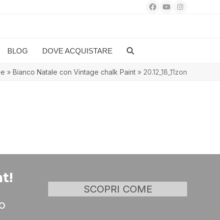
Facebook
YouTube
Instagram
BLOG
DOVE ACQUISTARE
me
»
Bianco Natale con Vintage chalk Paint
»
20.12_18_11zon
t!
SCOPRI COME
o