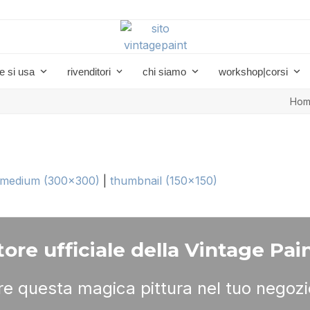
e si usa
rivenditori
chi siamo
workshop|corsi
Ho
medium (300x300)
|
thumbnail (150x150)
ore ufficiale della Vintage Pain
ere questa magica pittura nel tuo negozi