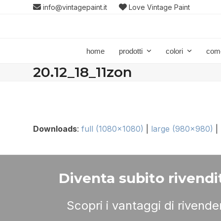
Skip
info@vintagepaint.it
Love Vintage Paint
to
content
home
prodotti
colori
com
20.12_18_11zon
Downloads
:
full (1080x1080)
|
large (980x980)
|
Diventa subito rivendit
Scopri i vantaggi di rivend