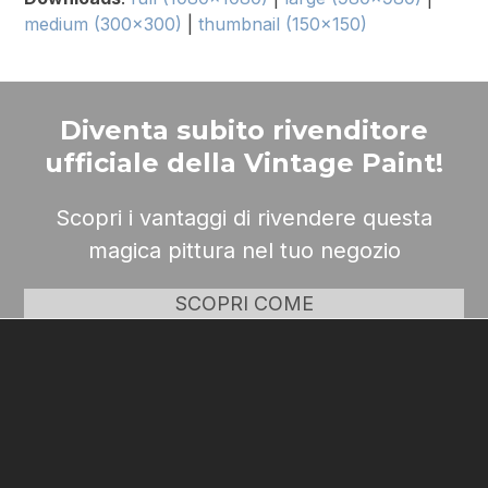
medium (300x300)
|
thumbnail (150x150)
Diventa subito rivenditore
ufficiale della Vintage Paint!
Scopri i vantaggi di rivendere questa
magica pittura nel tuo negozio
SCOPRI COME