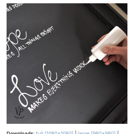
Downloads
:
full (1080x1080)
|
large (980x980)
|