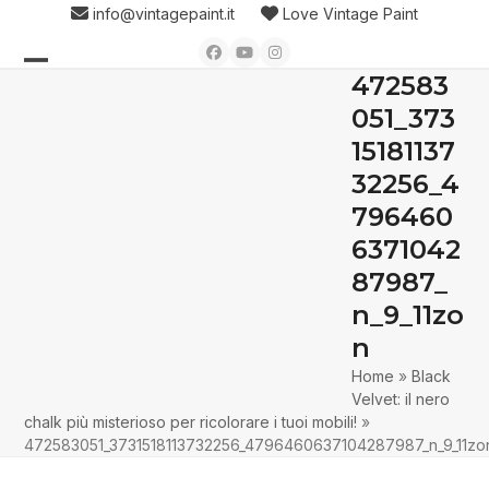
Skip
info@vintagepaint.it
Love Vintage Paint
to
Facebook
YouTube
Instagram
content
472583
Open
Close
051_373
mobile
mobile
15181137
menu
menu
32256_4
796460
6371042
87987_
n_9_11zo
n
Home
»
Black
Velvet: il nero
chalk più misterioso per ricolorare i tuoi mobili!
»
472583051_3731518113732256_4796460637104287987_n_9_11zo