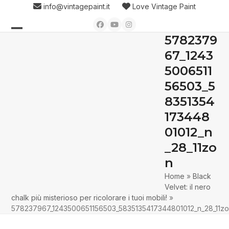
Skip
info@vintagepaint.it
Love Vintage Paint
to
Facebook
YouTube
Instagram
content
5782379
Open
Close
67_1243
mobile
mobile
5006511
menu
menu
56503_5
8351354
173448
01012_n
_28_11zo
n
Home
»
Black
Velvet: il nero
chalk più misterioso per ricolorare i tuoi mobili!
»
578237967_1243500651156503_5835135417344801012_n_28_11z