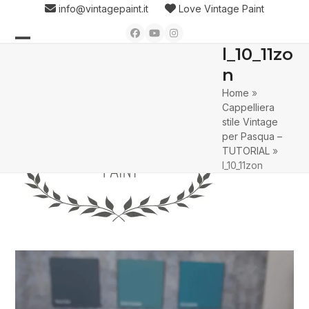
Skip
info@vintagepaint.it
Love Vintage Paint
to
Facebook
YouTube
Instagram
content
l_10_11zo
Open
Close
n
mobile
mobile
Home
»
menu
menu
Cappelliera
stile Vintage
per Pasqua –
TUTORIAL
»
l_10_11zon