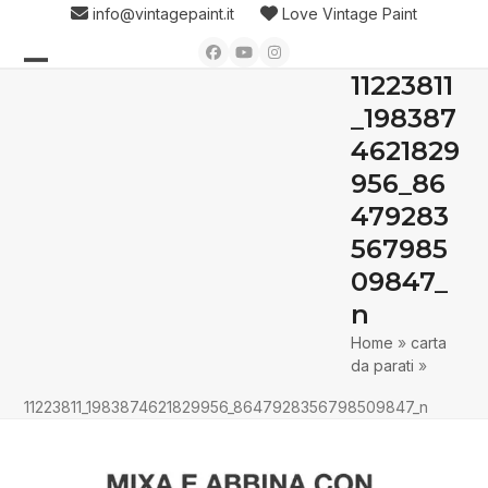
Skip
info@vintagepaint.it
Love Vintage Paint
to
Facebook
YouTube
Instagram
content
11223811
Open
Close
_198387
mobile
mobile
4621829
menu
menu
956_86
479283
567985
09847_
n
Home
»
carta
da parati
»
11223811_1983874621829956_8647928356798509847_n