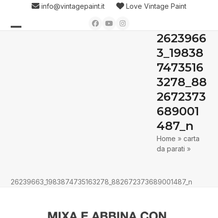
Skip
info@vintagepaint.it
Love Vintage Paint
to
Facebook
YouTube
Instagram
content
2623966
Open
Close
3_19838
mobile
mobile
7473516
menu
menu
3278_88
2672373
689001
487_n
Home
»
carta
da parati
»
26239663_1983874735163278_882672373689001487_n