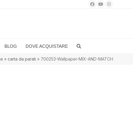
Facebook
YouTube
Instagram
BLOG
DOVE ACQUISTARE
me
»
carta da parati
»
700253-Wallpaper-MIX-AND-MATCH