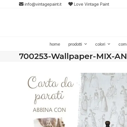
Skip
info@vintagepaint.it
Love Vintage Paint
to
content
home
prodotti
colori
com
700253-Wallpaper-MIX-