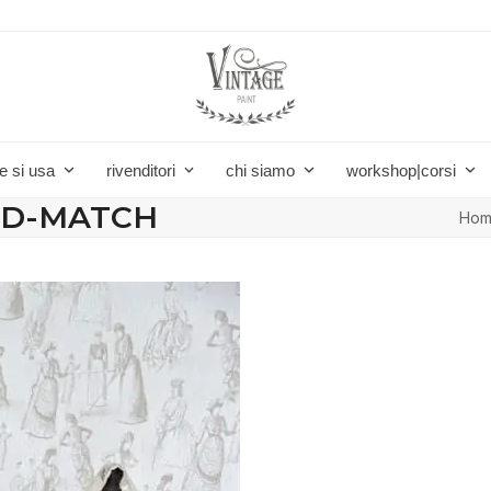
e si usa
rivenditori
chi siamo
workshop|corsi
AND-MATCH
Ho