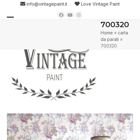
Skip
info@vintagepaint.it
Love Vintage Paint
to
Facebook
YouTube
Instagram
content
700320
Open
Close
Home
»
carta
mobile
mobile
da parati
»
menu
menu
700320