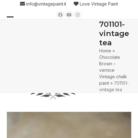
Skip
info@vintagepaint.it
Love Vintage Paint
to
Facebook
YouTube
Instagram
content
701101-
Open
Close
vintage
mobile
mobile
tea
menu
menu
Home
»
Chocolate
Brown –
vernice
Vintage chalk
paint
»
701101-
vintage tea