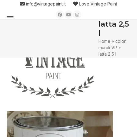
Skip
info@vintagepaint.it
Love Vintage Paint
to
Facebook
YouTube
Instagram
content
latta 2,5
Open
Close
l
mobile
mobile
Home
»
colori
menu
menu
murali VP
»
latta 2,5 l