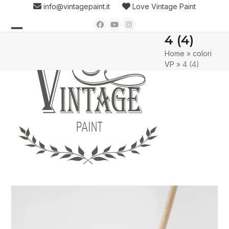
Skip
info@vintagepaint.it
Love Vintage Paint
to
Facebook
YouTube
Instagram
content
4 (4)
Open
Close
Home
»
colori
mobile
mobile
VP
»
4 (4)
menu
menu