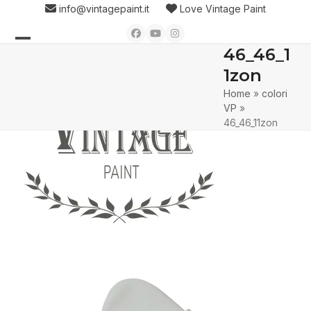
Skip
info@vintagepaint.it
Love Vintage Paint
to
Facebook
YouTube
Instagram
content
46_46_1
Open
Close
1zon
mobile
mobile
Home
»
colori
menu
menu
VP
»
46_46_11zon