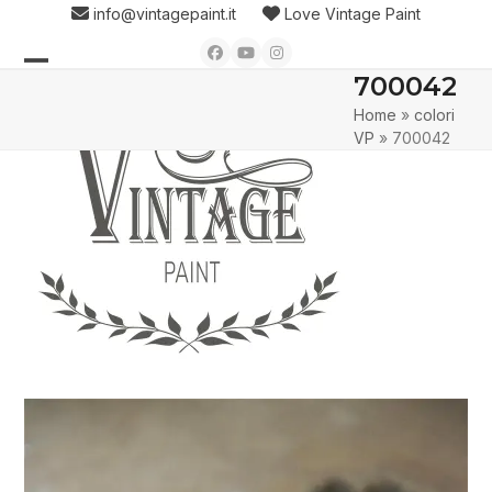
Skip
info@vintagepaint.it
Love Vintage Paint
to
Facebook
YouTube
Instagram
content
700042
Open
Close
Home
»
colori
mobile
mobile
VP
»
700042
menu
menu