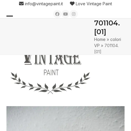
Skip
info@vintagepaint.it
Love Vintage Paint
to
Facebook
YouTube
Instagram
content
701104.
Open
Close
[01]
mobile
mobile
Home
»
colori
menu
menu
VP
»
701104.
[01]