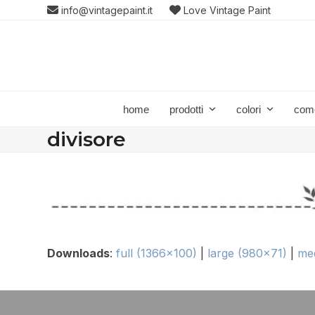
Skip
info@vintagepaint.it
Love Vintage Paint
to
content
home
prodotti
colori
com
divisore
Downloads
:
full (1366x100)
|
large (980x71)
|
me