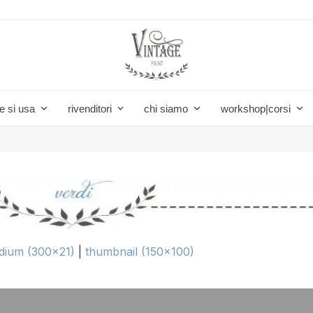
e si usa
rivenditori
chi siamo
workshop|corsi
dium (300x21)
|
thumbnail (150x100)