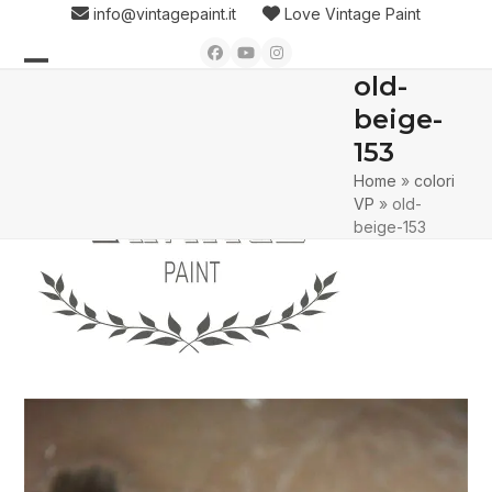
Skip
info@vintagepaint.it
Love Vintage Paint
to
Facebook
YouTube
Instagram
content
old-
Open
Close
beige-
mobile
mobile
153
menu
menu
Home
»
colori
VP
»
old-
beige-153