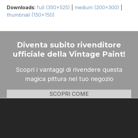
Downloads
:
full (350x525)
|
medium (200x300)
|
thumbnail (150x150)
Diventa subito rivenditore
ufficiale della Vintage Paint!
Scopri i vantaggi di rivendere questa
magica pittura nel tuo negozio
SCOPRI COME