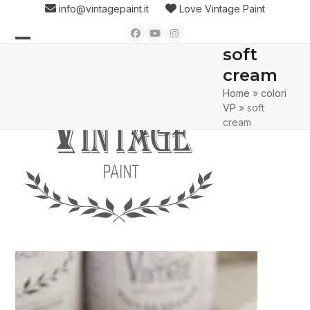
Skip
info@vintagepaint.it
Love Vintage Paint
to
Facebook
YouTube
Instagram
content
soft
Open
Close
cream
mobile
mobile
Home
»
colori
menu
menu
VP
»
soft
cream