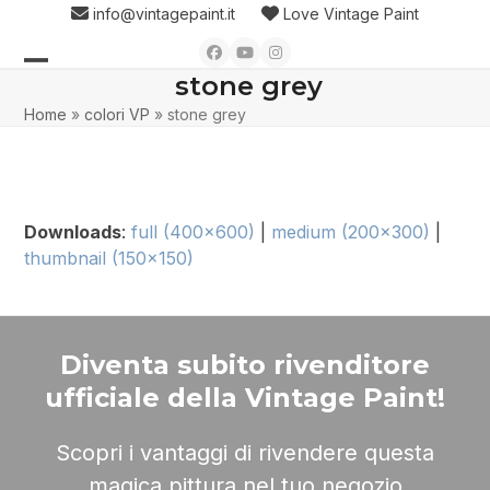
Skip
info@vintagepaint.it
Love Vintage Paint
to
Facebook
YouTube
Instagram
content
stone grey
Open
Close
Home
»
colori VP
»
stone grey
mobile
mobile
menu
menu
Downloads
:
full (400x600)
|
medium (200x300)
|
thumbnail (150x150)
Diventa subito rivenditore
ufficiale della Vintage Paint!
Scopri i vantaggi di rivendere questa
magica pittura nel tuo negozio