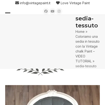
Skip
info@vintagepaint.it
Love Vintage Paint
to
Facebook
YouTube
Instagram
content
sedia-
Open
Close
tessuto
mobile
mobile
Home
»
menu
menu
Coloriamo una
sedia in tessuto
con la Vintage
chalk Paint –
VIDEO
TUTORIAL
»
sedia-tessuto