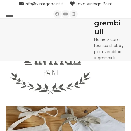
Skip
info@vintagepaint.it
Love Vintage Paint
to
Facebook
YouTube
Instagram
content
grembi
Open
Close
uli
mobile
mobile
Home
»
corsi
menu
menu
tecnica shabby
per rivenditori
»
grembiuli